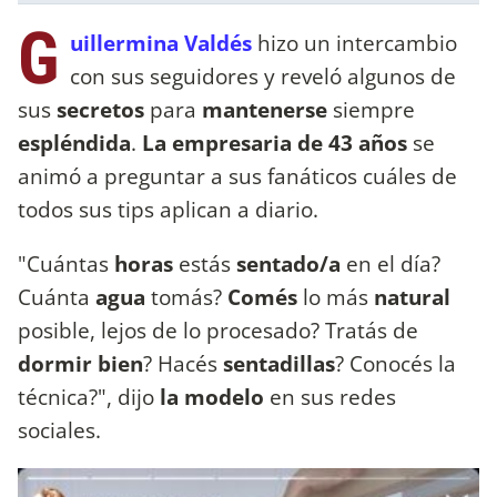
G
uillermina Valdés
hizo un intercambio
con sus seguidores y reveló algunos de
sus
secretos
para
mantenerse
siempre
espléndida
.
La empresaria de 43 años
se
animó a preguntar a sus fanáticos cuáles de
todos sus tips aplican a diario.
"Cuántas
horas
estás
sentado/a
en el día?
Cuánta
agua
tomás?
Comés
lo más
natural
posible, lejos de lo procesado?
Tratás de
dormir bien
? Hacés
sentadillas
? Conocés la
técnica?", dijo
la modelo
en sus redes
sociales.