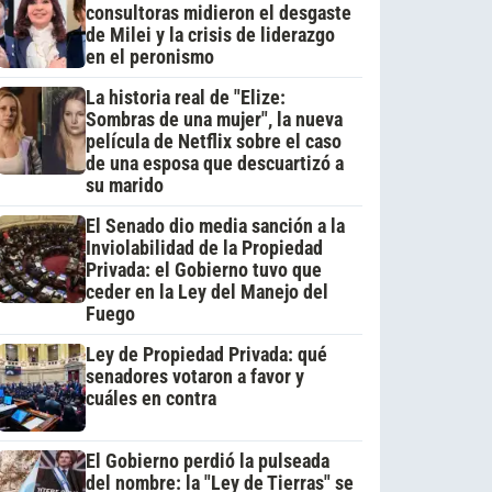
consultoras midieron el desgaste
de Milei y la crisis de liderazgo
en el peronismo
La historia real de "Elize:
Sombras de una mujer", la nueva
película de Netflix sobre el caso
de una esposa que descuartizó a
su marido
El Senado dio media sanción a la
Inviolabilidad de la Propiedad
Privada: el Gobierno tuvo que
ceder en la Ley del Manejo del
Fuego
Ley de Propiedad Privada: qué
senadores votaron a favor y
cuáles en contra
El Gobierno perdió la pulseada
del nombre: la "Ley de Tierras" se