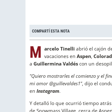
COMPARTÍ ESTA NOTA
M
arcelo Tinelli
abrió el cajón d
vacaciones en
Aspen
,
Colora
a
Guillermina Valdés
con un desopila
"Quiero mostrarles el comienzo y el fin
mi amor @guillevaldes1"
, dijo el con
en
Instagram
.
Y detalló lo que ocurrió tiempo atrá
de Snowmass Village, cerca de Aspen