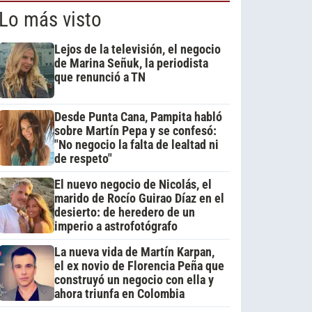
Lo más visto
Lejos de la televisión, el negocio
de Marina Señuk, la periodista
que renunció a TN
Desde Punta Cana, Pampita habló
sobre Martín Pepa y se confesó:
"No negocio la falta de lealtad ni
de respeto"
El nuevo negocio de Nicolás, el
marido de Rocío Guirao Díaz en el
desierto: de heredero de un
imperio a astrofotógrafo
La nueva vida de Martín Karpan,
el ex novio de Florencia Peña que
construyó un negocio con ella y
ahora triunfa en Colombia