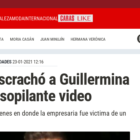
ALEZA
MODA
INTERNACIONAL
CARAS MIAMI
TA
MORIA CASÁN
JUAN MINUJÍN
HERMANA VERÓNICA
CARAS BRASIL
CARAS URUGUAY
DADES
23-01-2021 12:16
escrachó a Guillermina
sopilante video
enes en donde la empresaria fue victima de un