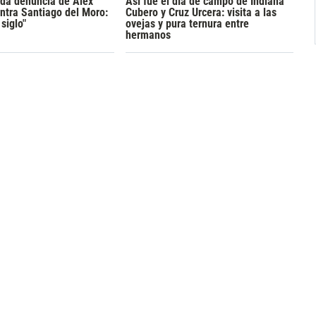
ada denuncia de Alex
Así fue el día de campo de Indiana
ntra Santiago del Moro:
Cubero y Cruz Urcera: visita a las
 siglo"
ovejas y pura ternura entre
hermanos