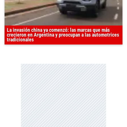
La invasión china ya comenzó: las marcas que más
crecieron en Argentina y preocupan a las automotrices
tradicionales