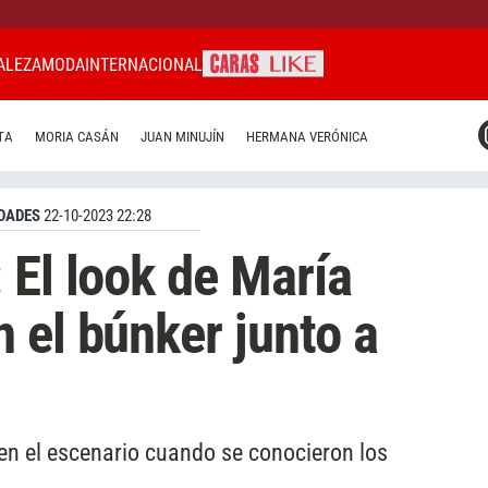
ALEZA
MODA
INTERNACIONAL
CARAS MIAMI
TA
MORIA CASÁN
JUAN MINUJÍN
HERMANA VERÓNICA
CARAS BRASIL
CARAS URUGUAY
DADES
22-10-2023 22:28
 El look de María
 el búnker junto a
n el escenario cuando se conocieron los