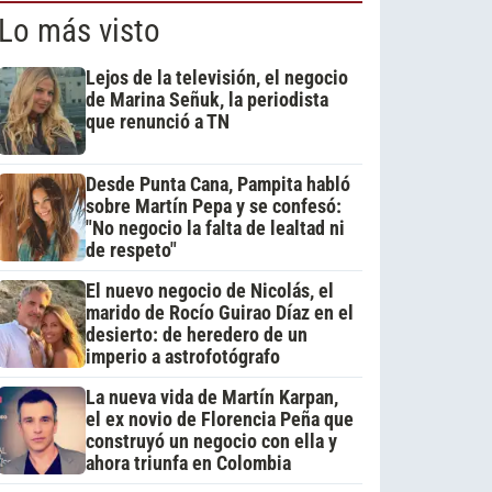
Lo más visto
Lejos de la televisión, el negocio
de Marina Señuk, la periodista
que renunció a TN
Desde Punta Cana, Pampita habló
sobre Martín Pepa y se confesó:
"No negocio la falta de lealtad ni
de respeto"
El nuevo negocio de Nicolás, el
marido de Rocío Guirao Díaz en el
desierto: de heredero de un
imperio a astrofotógrafo
La nueva vida de Martín Karpan,
el ex novio de Florencia Peña que
construyó un negocio con ella y
ahora triunfa en Colombia