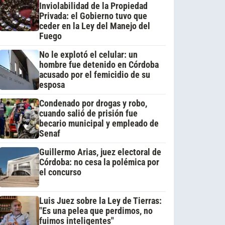
Inviolabilidad de la Propiedad
Privada: el Gobierno tuvo que
ceder en la Ley del Manejo del
Fuego
No le explotó el celular: un
hombre fue detenido en Córdoba
acusado por el femicidio de su
esposa
Condenado por drogas y robo,
cuando salió de prisión fue
becario municipal y empleado de
Senaf
Guillermo Arias, juez electoral de
Córdoba: no cesa la polémica por
el concurso
Luis Juez sobre la Ley de Tierras:
"Es una pelea que perdimos, no
fuimos inteligentes"