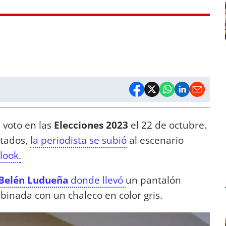
u voto en las
Elecciones 2023
el 22 de octubre.
ltados,
la periodista se subió
al escenario
look.
Belén Ludueña
donde llevó
un pantalón
inada con un chaleco en color gris.