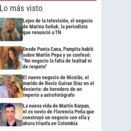
Lo más visto
Lejos de la televisión, el negocio
de Marina Señuk, la periodista
que renunció a TN
Desde Punta Cana, Pampita habló
sobre Martín Pepa y se confesó:
"No negocio la falta de lealtad ni
de respeto"
El nuevo negocio de Nicolás, el
marido de Rocío Guirao Díaz en el
desierto: de heredero de un
imperio a astrofotógrafo
La nueva vida de Martín Karpan,
el ex novio de Florencia Peña que
construyó un negocio con ella y
ahora triunfa en Colombia