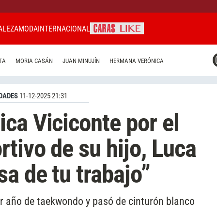
ALEZA
MODA
INTERNACIONAL
CARAS MIAMI
TA
MORIA CASÁN
JUAN MINUJÍN
HERMANA VERÓNICA
CARAS BRASIL
CARAS URUGUAY
DADES
11-12-2025 21:31
ca Viciconte por el
tivo de su hijo, Luca
a de tu trabajo”
er año de taekwondo y pasó de cinturón blanco