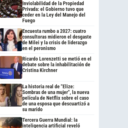
Inviolabilidad de la Propiedad
Privada: el Gobierno tuvo que
ceder en la Ley del Manejo del
Fuego
Encuesta rumbo a 2027: cuatro
consultoras midieron el desgaste
de Milei y la crisis de liderazgo
en el peronismo
Ricardo Lorenzetti se metió en el
debate sobre la inhabilitación de
Cristina Kirchner
La historia real de "Elize:
Sombras de una mujer", la nueva
película de Netflix sobre el caso
de una esposa que descuartizó a
su marido
Tercera Guerra Mundial: la
inteligencia artificial reveló