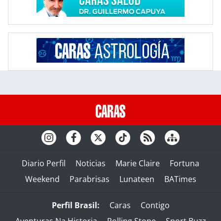
Diario Perfil
Noticias
Marie Claire
Fortuna
Weekend
Parabrisas
Lunateen
BATimes
Perfil Brasil:
Caras
Contigo
Aventuras Na Historia
Rolling Stone
Sport Buzz