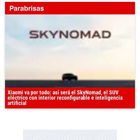
Xiaomi va por todo: así será el SkyNomad, el SUV
eléctrico con interior reconfigurable e inteligencia
artificial