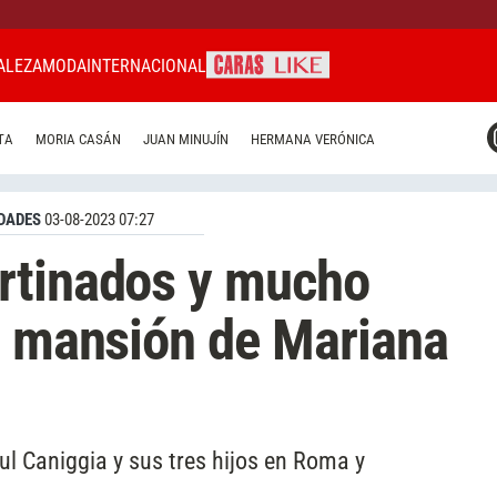
ALEZA
MODA
INTERNACIONAL
CARAS MIAMI
TA
MORIA CASÁN
JUAN MINUJÍN
HERMANA VERÓNICA
CARAS BRASIL
CARAS URUGUAY
DADES
03-08-2023 07:27
rtinados y mucho
a mansión de Mariana
aul Caniggia y sus tres hijos en Roma y