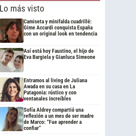
Lo más visto
Camiseta y minifalda cuadrillé:
Gime Accardi conquista España
con un original look en tendencia
Así está hoy Faustino, el hijo de
Eva Bargiela y Gianluca Simeone
Entramos al living de Juliana
Awada en su casa en La
Patagonia: rústico y con
ventanales increíbles
Sofía Aldrey compartió una
reflexión a un mes de ser madre
de Marco: “Fue aprender a
confiar”