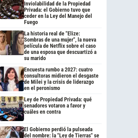
Inviolabilidad de la Propiedad
Privada: el Gobierno tuvo que
ceder en la Ley del Manejo del
Fuego
La historia real de "Elize:
Sombras de una mujer", la nueva
película de Netflix sobre el caso
de una esposa que descuartizó a
su marido
Encuesta rumbo a 2027: cuatro
consultoras midieron el desgaste
de Milei y la crisis de liderazgo
en el peronismo
Ley de Propiedad Privada: qué
senadores votaron a favor y
cuáles en contra
El Gobierno perdió la pulseada
del nombre: la "Ley de Tierras" se