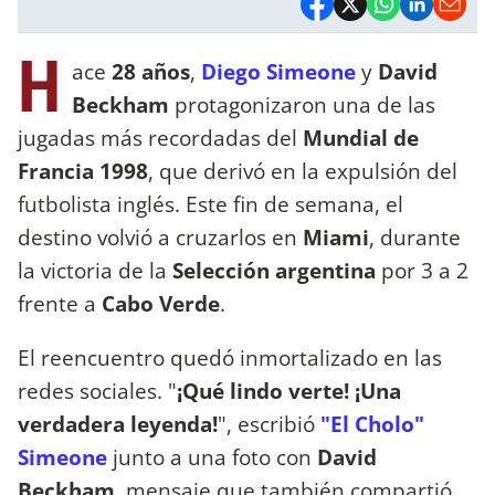
H
ace
28 años
,
Diego Simeone
y
David
Beckham
protagonizaron una de las
jugadas más recordadas del
Mundial de
Francia 1998
, que derivó en la expulsión del
futbolista inglés. Este fin de semana, el
destino volvió a cruzarlos en
Miami
, durante
la victoria de la
Selección argentina
por 3 a 2
frente a
Cabo Verde
.
El reencuentro quedó inmortalizado en las
redes sociales. "
¡Qué lindo verte! ¡Una
verdadera leyenda!
", escribió
"El Cholo"
Simeone
junto a una foto con
David
Beckham
, mensaje que también compartió