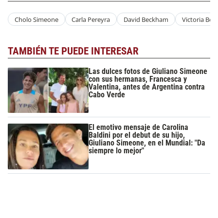
Cholo Simeone
Carla Pereyra
David Beckham
Victoria Be
TAMBIÉN TE PUEDE INTERESAR
Las dulces fotos de Giuliano Simeone
con sus hermanas, Francesca y
Valentina, antes de Argentina contra
Cabo Verde
El emotivo mensaje de Carolina
Baldini por el debut de su hijo,
Giuliano Simeone, en el Mundial: "Da
siempre lo mejor"