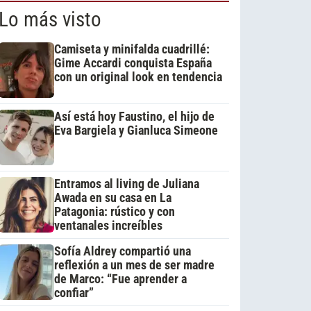
Lo más visto
Camiseta y minifalda cuadrillé:
Gime Accardi conquista España
con un original look en tendencia
Así está hoy Faustino, el hijo de
Eva Bargiela y Gianluca Simeone
Entramos al living de Juliana
Awada en su casa en La
Patagonia: rústico y con
ventanales increíbles
Sofía Aldrey compartió una
reflexión a un mes de ser madre
de Marco: “Fue aprender a
confiar”