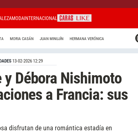
ALEZA
MODA
INTERNACIONAL
CARAS MIAMI
TA
MORIA CASÁN
JUAN MINUJÍN
HERMANA VERÓNICA
CARAS BRASIL
CARAS URUGUAY
DADES
13-02-2026 12:29
 y Débora Nishimoto
aciones a Francia: sus
iosa disfrutan de una romántica estadía en