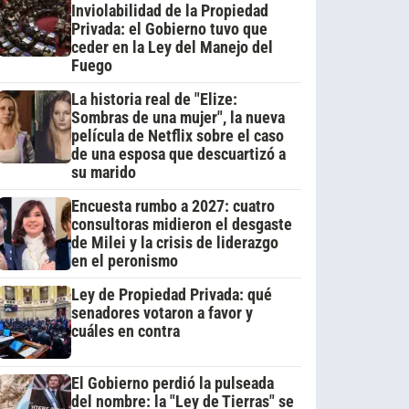
Inviolabilidad de la Propiedad
Privada: el Gobierno tuvo que
ceder en la Ley del Manejo del
Fuego
La historia real de "Elize:
Sombras de una mujer", la nueva
película de Netflix sobre el caso
de una esposa que descuartizó a
su marido
Encuesta rumbo a 2027: cuatro
consultoras midieron el desgaste
de Milei y la crisis de liderazgo
en el peronismo
Ley de Propiedad Privada: qué
senadores votaron a favor y
cuáles en contra
El Gobierno perdió la pulseada
del nombre: la "Ley de Tierras" se