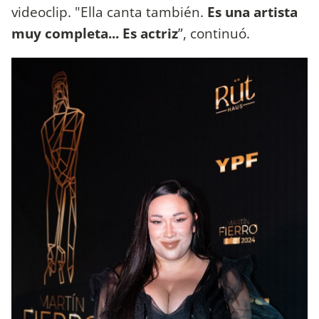
videoclip. "Ella canta también.
Es una artista
muy completa... Es actriz
”, continuó.