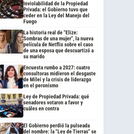
Inviolabilidad de la Propiedad
Privada: el Gobierno tuvo que
ceder en la Ley del Manejo del
Fuego
La historia real de "Elize:
Sombras de una mujer", la nueva
película de Netflix sobre el caso
de una esposa que descuartizó a
su marido
Encuesta rumbo a 2027: cuatro
consultoras midieron el desgaste
de Milei y la crisis de liderazgo
en el peronismo
Ley de Propiedad Privada: qué
senadores votaron a favor y
cuáles en contra
El Gobierno perdió la pulseada
del nombre: la "Ley de Tierras" se