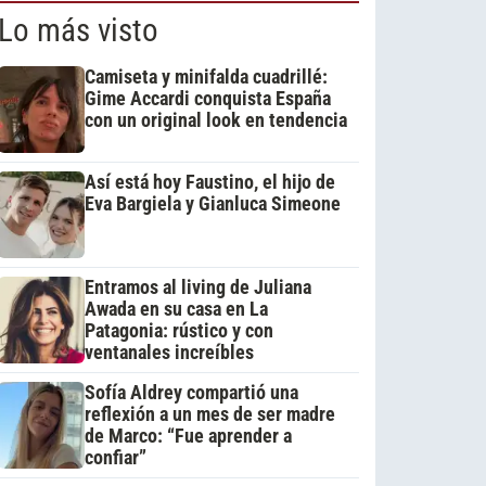
Lo más visto
Camiseta y minifalda cuadrillé:
Gime Accardi conquista España
con un original look en tendencia
Así está hoy Faustino, el hijo de
Eva Bargiela y Gianluca Simeone
Entramos al living de Juliana
Awada en su casa en La
Patagonia: rústico y con
ventanales increíbles
Sofía Aldrey compartió una
reflexión a un mes de ser madre
de Marco: “Fue aprender a
confiar”