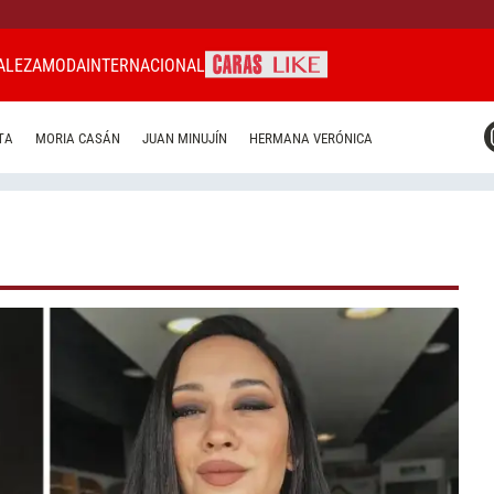
ALEZA
MODA
INTERNACIONAL
CARAS MIAMI
TA
MORIA CASÁN
JUAN MINUJÍN
HERMANA VERÓNICA
CARAS BRASIL
CARAS URUGUAY