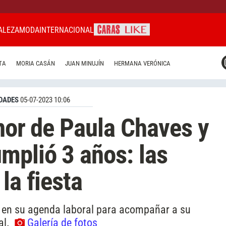
ALEZA
MODA
INTERNACIONAL
CARAS MIAMI
TA
MORIA CASÁN
JUAN MINUJÍN
HERMANA VERÓNICA
CARAS BRASIL
CARAS URUGUAY
DADES
05-07-2023 10:06
enor de Paula Chaves y
mplió 3 años: las
la fiesta
 en su agenda laboral para acompañar a su
al.
Galería de fotos