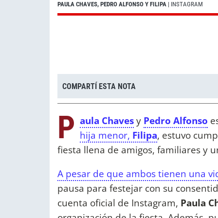
PAULA CHAVES, PEDRO ALFONSO Y FILIPA
| INSTAGRAM
COMPARTÍ ESTA NOTA
P
aula Chaves
y
Pedro Alfonso
e
hija menor,
Filipa
, estuvo cump
fiesta llena de amigos, familiares y
A pesar de que ambos tienen una vi
pausa para festejar con su consentid
cuenta oficial de Instagram,
Paula C
organización de la fiesta. Además, p