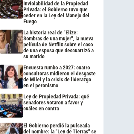
Inviolabilidad de la Propiedad
Privada: el Gobierno tuvo que
ceder en la Ley del Manejo del
Fuego
La historia real de "Elize:
Sombras de una mujer", la nueva
película de Netflix sobre el caso
de una esposa que descuartizó a
su marido
Encuesta rumbo a 2027: cuatro
consultoras midieron el desgaste
de Milei y la crisis de liderazgo
en el peronismo
Ley de Propiedad Privada: qué
senadores votaron a favor y
cuáles en contra
El Gobierno perdió la pulseada
del nombre: la "Ley de Tierras" se