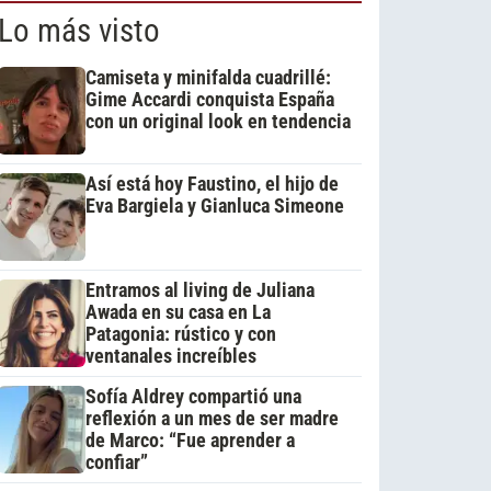
Lo más visto
Camiseta y minifalda cuadrillé:
Gime Accardi conquista España
con un original look en tendencia
Así está hoy Faustino, el hijo de
Eva Bargiela y Gianluca Simeone
Entramos al living de Juliana
Awada en su casa en La
Patagonia: rústico y con
ventanales increíbles
Sofía Aldrey compartió una
reflexión a un mes de ser madre
de Marco: “Fue aprender a
confiar”