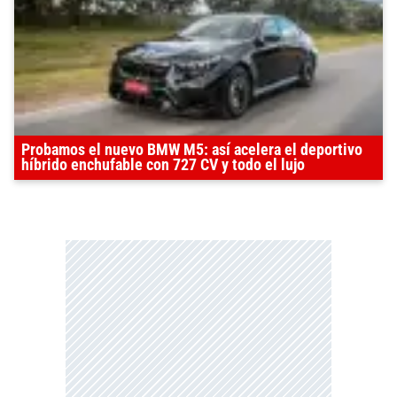
Probamos el nuevo BMW M5: así acelera el deportivo
híbrido enchufable con 727 CV y todo el lujo