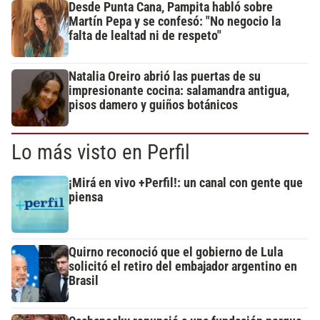
Desde Punta Cana, Pampita habló sobre
Martín Pepa y se confesó: "No negocio la
falta de lealtad ni de respeto"
Natalia Oreiro abrió las puertas de su
impresionante cocina: salamandra antigua,
pisos damero y guiños botánicos
Lo más visto en Perfil
¡Mirá en vivo +Perfil!: un canal con gente que
piensa
Quirno reconoció que el gobierno de Lula
solicitó el retiro del embajador argentino en
Brasil