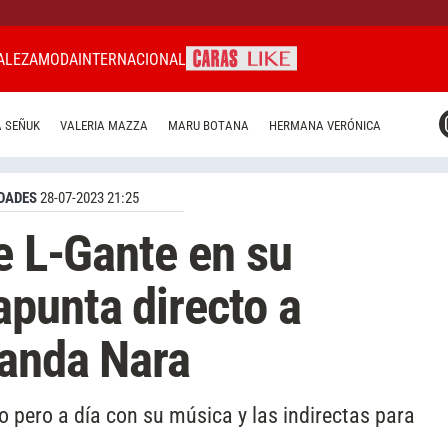
ALEZA
MODA
INTERNACIONAL
CARAS MIAMI
 SEÑUK
VALERIA MAZZA
MARU BOTANA
HERMANA VERÓNICA
CARAS BRASIL
CARAS URUGUAY
DADES
28-07-2023 21:25
de L-Gante en su
punta directo a
Wanda Nara
 pero a día con su música y las indirectas para