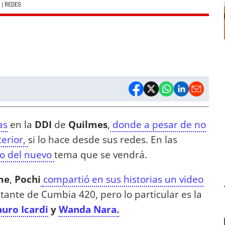
| REDES
as
en la
DDI
de
Quilmes
,
donde a pesar de no
terior,
si lo hace desde sus redes. En las
to del nuevo
tema que se vendrá.
me
,
Pochi
compartió en sus historias un video
ntante de Cumbia 420, pero lo particular es la
uro Icardi
y
Wanda Nara.