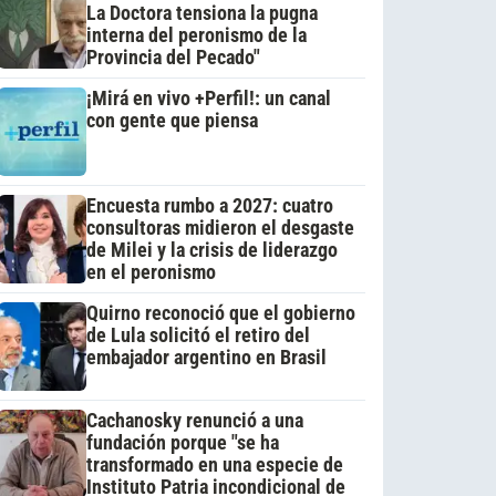
La Doctora tensiona la pugna
interna del peronismo de la
Provincia del Pecado"
¡Mirá en vivo +Perfil!: un canal
con gente que piensa
Encuesta rumbo a 2027: cuatro
consultoras midieron el desgaste
de Milei y la crisis de liderazgo
en el peronismo
Quirno reconoció que el gobierno
de Lula solicitó el retiro del
embajador argentino en Brasil
Cachanosky renunció a una
fundación porque "se ha
transformado en una especie de
Instituto Patria incondicional de