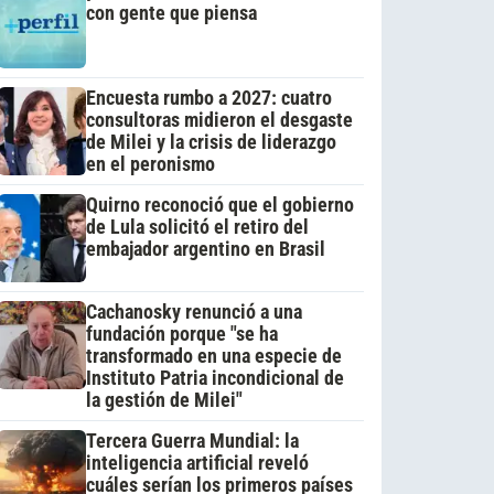
con gente que piensa
Encuesta rumbo a 2027: cuatro
consultoras midieron el desgaste
de Milei y la crisis de liderazgo
en el peronismo
Quirno reconoció que el gobierno
de Lula solicitó el retiro del
embajador argentino en Brasil
Cachanosky renunció a una
fundación porque "se ha
transformado en una especie de
Instituto Patria incondicional de
la gestión de Milei"
Tercera Guerra Mundial: la
inteligencia artificial reveló
cuáles serían los primeros países