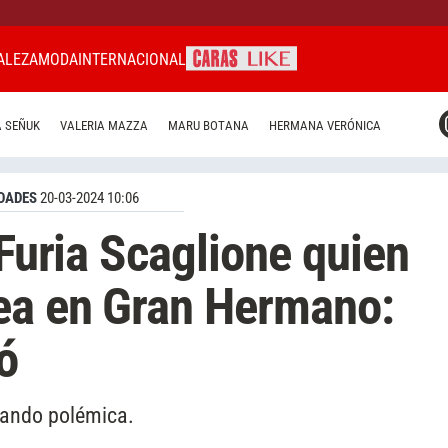
ALEZA
MODA
INTERNACIONAL
CARAS MIAMI
 SEÑUK
VALERIA MAZZA
MARU BOTANA
HERMANA VERÓNICA
CARAS BRASIL
CARAS URUGUAY
DADES
20-03-2024 10:06
 Furia Scaglione quien
nea en Gran Hermano:
ó
erando polémica.