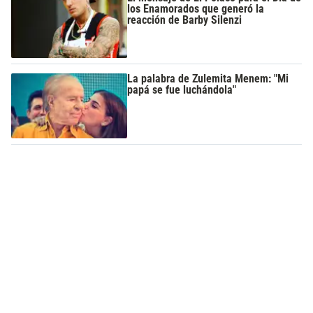
los Enamorados que generó la
reacción de Barby Silenzi
La palabra de Zulemita Menem: "Mi
papá se fue luchándola"