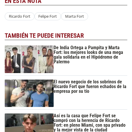
EN ESTA NOTA
Ricardo Fort
Felipe Fort
Marta Fort
TAMBIÉN TE PUEDE INTERESAR
De India Ortega a Pampita y Marta
Fort: los mejores looks de una mega
gala solidaria en el Hipódromo de
Palermo
El nuevo negocio de los sobrinos de
Ricardo Fort que fueron echados de la
empresa por su tío
Así es la casa que Felipe Fort se
compró con la herencia de Ricardo
Fort: en pleno Miami, con spa privado
y la mejor vista de la ciudad