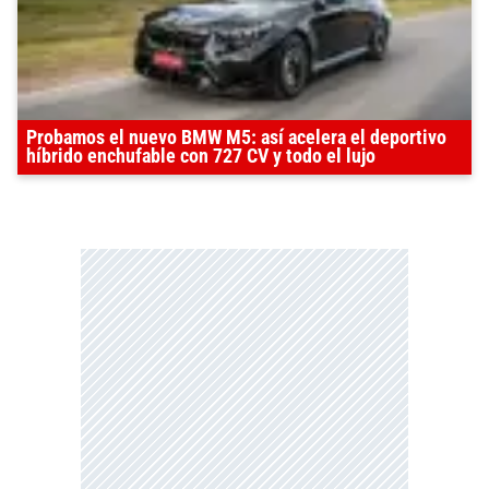
Probamos el nuevo BMW M5: así acelera el deportivo
híbrido enchufable con 727 CV y todo el lujo