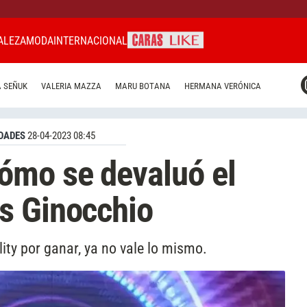
ALEZA
MODA
INTERNACIONAL
CARAS MIAMI
 SEÑUK
VALERIA MAZZA
MARU BOTANA
HERMANA VERÓNICA
CARAS BRASIL
CARAS URUGUAY
DADES
28-04-2023 08:45
ómo se devaluó el
s Ginocchio
lity por ganar, ya no vale lo mismo.