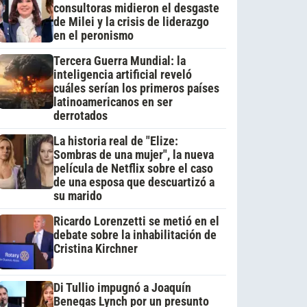
consultoras midieron el desgaste
de Milei y la crisis de liderazgo
en el peronismo
Tercera Guerra Mundial: la
inteligencia artificial reveló
cuáles serían los primeros países
latinoamericanos en ser
derrotados
La historia real de "Elize:
Sombras de una mujer", la nueva
película de Netflix sobre el caso
de una esposa que descuartizó a
su marido
Ricardo Lorenzetti se metió en el
debate sobre la inhabilitación de
Cristina Kirchner
Di Tullio impugnó a Joaquín
Benegas Lynch por un presunto