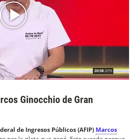
rcos Ginocchio de Gran
deral de Ingresos Públicos (AFIP)
Marcos
s por la plata que ganó. Esto sucede porque