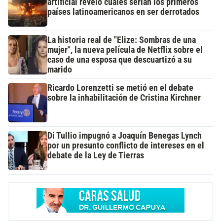
artificial reveló cuáles serían los primeros
países latinoamericanos en ser derrotados
La historia real de "Elize: Sombras de una
mujer", la nueva película de Netflix sobre el
caso de una esposa que descuartizó a su
marido
Ricardo Lorenzetti se metió en el debate
sobre la inhabilitación de Cristina Kirchner
Di Tullio impugnó a Joaquín Benegas Lynch
por un presunto conflicto de intereses en el
debate de la Ley de Tierras