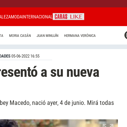
ALEZA
MODA
INTERNACIONAL
CARAS MIAMI
TA
MORIA CASÁN
JUAN MINUJÍN
HERMANA VERÓNICA
CARAS BRASIL
CARAS URUGUAY
DADES
05-06-2022 16:55
esentó a su nueva
ubey Macedo, nació ayer, 4 de junio. Mirá todas