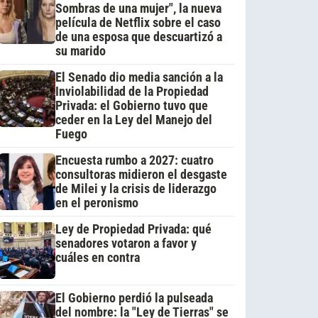
Sombras de una mujer", la nueva
película de Netflix sobre el caso
de una esposa que descuartizó a
su marido
El Senado dio media sanción a la
Inviolabilidad de la Propiedad
Privada: el Gobierno tuvo que
ceder en la Ley del Manejo del
Fuego
Encuesta rumbo a 2027: cuatro
consultoras midieron el desgaste
de Milei y la crisis de liderazgo
en el peronismo
Ley de Propiedad Privada: qué
senadores votaron a favor y
cuáles en contra
El Gobierno perdió la pulseada
del nombre: la "Ley de Tierras" se