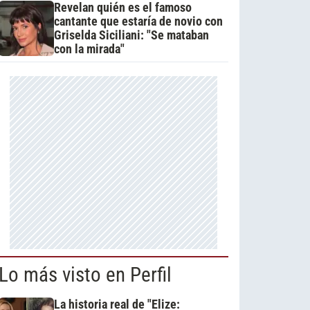
Revelan quién es el famoso
cantante que estaría de novio con
Griselda Siciliani: "Se mataban
con la mirada"
Lo más visto en Perfil
La historia real de "Elize: