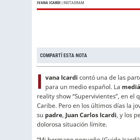
IVANA ICARDI
| INSTAGRAM
COMPARTÍ ESTA NOTA
I
vana Icardi
contó una de las part
para un medio español. La
mediá
reality show “Supervivientes”, en el
Caribe. Pero en los últimos días la jo
su
padre
,
Juan Carlos Icardi
, y los 
dolorosa situación límite.
“Mi hermano pequeño (Guido Icardi) 