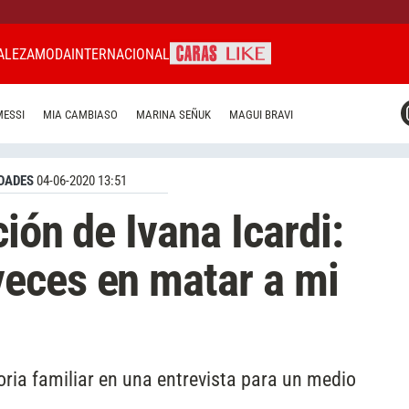
ALEZA
MODA
INTERNACIONAL
CARAS MIAMI
MESSI
MIA CAMBIASO
MARINA SEÑUK
MAGUI BRAVI
CARAS BRASIL
CARAS URUGUAY
DADES
04-06-2020 13:51
ión de Ivana Icardi:
eces en matar a mi
ria familiar en una entrevista para un medio