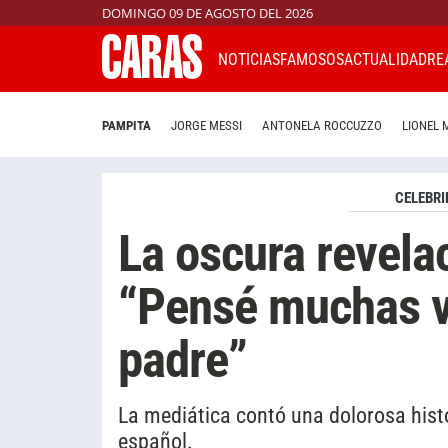
DOMINGO 09 DE AGOSTO DEL 2026
NOTICIAS
FAMOSOS
ACTUALIDAD
RE
PAMPITA
JORGE MESSI
ANTONELA ROCCUZZO
LIONEL 
CELEBRI
La oscura revelac
“Pensé muchas v
padre”
La mediática contó una dolorosa histo
español.