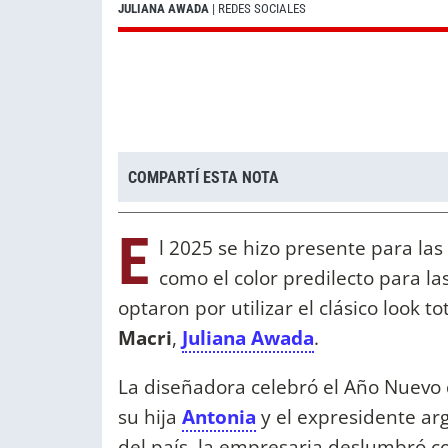
JULIANA AWADA
| REDES SOCIALES
COMPARTÍ ESTA NOTA
E
l 2025 se hizo presente para la
como el color predilecto para l
optaron por utilizar el clásico look t
Macri
,
Juliana Awada
.
La diseñadora celebró el Año Nuevo 
su hija
Antonia
y el expresidente ar
del país,
la empresaria deslumbró c