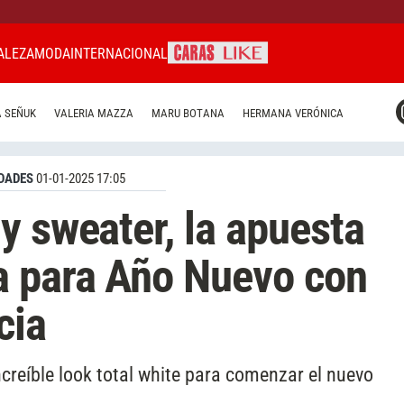
ALEZA
MODA
INTERNACIONAL
CARAS MIAMI
 SEÑUK
VALERIA MAZZA
MARU BOTANA
HERMANA VERÓNICA
CARAS BRASIL
CARAS URUGUAY
DADES
01-01-2025 17:05
y sweater, la apuesta
a para Año Nuevo con
cia
ncreíble look total white para comenzar el nuevo