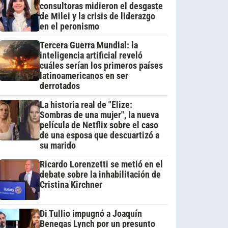
consultoras midieron el desgaste
de Milei y la crisis de liderazgo
en el peronismo
Tercera Guerra Mundial: la
inteligencia artificial reveló
cuáles serían los primeros países
latinoamericanos en ser
derrotados
La historia real de "Elize:
Sombras de una mujer", la nueva
película de Netflix sobre el caso
de una esposa que descuartizó a
su marido
Ricardo Lorenzetti se metió en el
debate sobre la inhabilitación de
Cristina Kirchner
Di Tullio impugnó a Joaquín
Benegas Lynch por un presunto