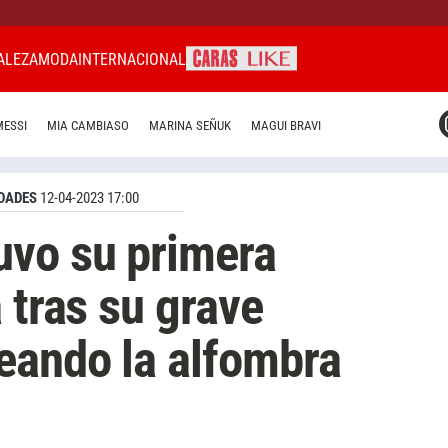
ALEZA
MODA
INTERNACIONAL
CARAS MIAMI
MESSI
MIA CAMBIASO
MARINA SEÑUK
MAGUI BRAVI
CARAS BRASIL
CARAS URUGUAY
DADES
12-04-2023 17:00
uvo su primera
 tras su grave
eando la alfombra