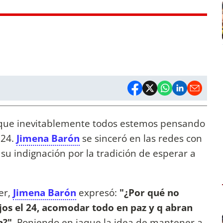
e que inevitablemente todos estemos pensando
 24.
Jimena Barón
se sinceró en las redes con
su indignación por la tradición de esperar a
er,
Jimena Barón
expresó:
"¿Por qué no
os el 24, acomodar todo en paz y q abran
n?"
. Poniendo en jaque la idea de mantener a