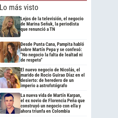
Lo más visto
Lejos de la televisión, el negocio
de Marina Señuk, la periodista
que renunció a TN
Desde Punta Cana, Pampita habló
sobre Martín Pepa y se confesó:
"No negocio la falta de lealtad ni
de respeto"
El nuevo negocio de Nicolás, el
marido de Rocío Guirao Díaz en el
desierto: de heredero de un
imperio a astrofotógrafo
La nueva vida de Martín Karpan,
el ex novio de Florencia Peña que
construyó un negocio con ella y
ahora triunfa en Colombia