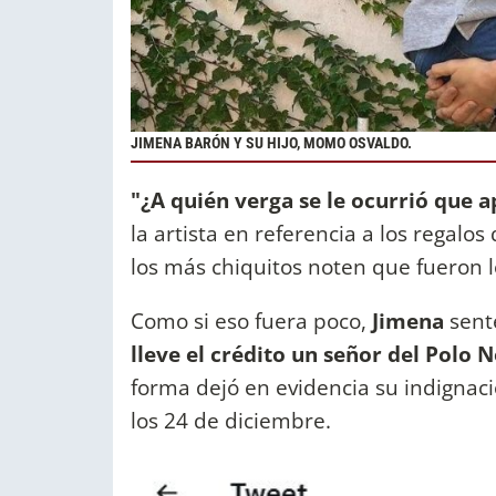
JIMENA BARÓN Y SU HIJO, MOMO OSVALDO.
"¿A quién verga se le ocurrió que a
la artista en referencia a los regalo
los más chiquitos noten que fueron l
Como si eso fuera poco,
Jimena
sent
lleve el crédito un señor del Polo 
forma dejó en evidencia su indignac
los 24 de diciembre.