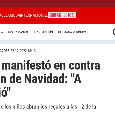
ALEZA
MODA
INTERNACIONAL
CARAS MIAMI
TA
MORIA CASÁN
JUAN MINUJÍN
HERMANA VERÓNICA
CARAS BRASIL
CARAS URUGUAY
DADES
22-12-2022 13:13
manifestó en contra
ón de Navidad: "A
ió"
ue los niños abran los regalos a las 12 de la