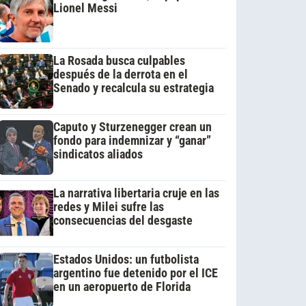
Lionel Messi
La Rosada busca culpables
después de la derrota en el
Senado y recalcula su estrategia
Caputo y Sturzenegger crean un
fondo para indemnizar y “ganar”
sindicatos aliados
La narrativa libertaria cruje en las
redes y Milei sufre las
consecuencias del desgaste
Estados Unidos: un futbolista
argentino fue detenido por el ICE
en un aeropuerto de Florida