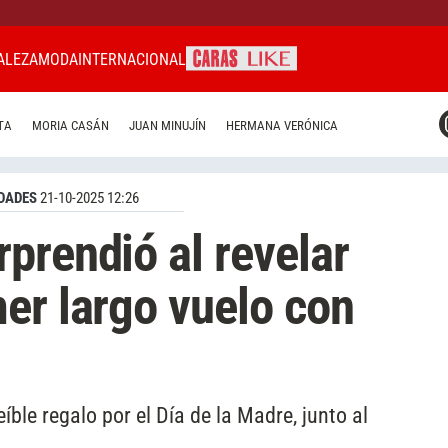
ALEZA
MODA
INTERNACIONAL
CARAS MIAMI
TA
MORIA CASÁN
JUAN MINUJÍN
HERMANA VERÓNICA
CARAS BRASIL
CARAS URUGUAY
DADES
21-10-2025 12:26
prendió al revelar
er largo vuelo con
íble regalo por el Día de la Madre, junto al