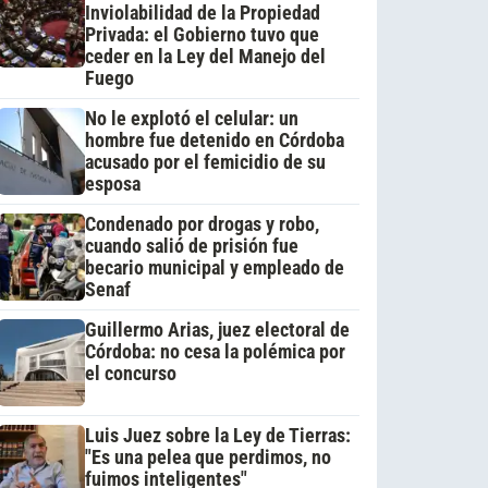
Inviolabilidad de la Propiedad
Privada: el Gobierno tuvo que
ceder en la Ley del Manejo del
Fuego
No le explotó el celular: un
hombre fue detenido en Córdoba
acusado por el femicidio de su
esposa
Condenado por drogas y robo,
cuando salió de prisión fue
becario municipal y empleado de
Senaf
Guillermo Arias, juez electoral de
Córdoba: no cesa la polémica por
el concurso
Luis Juez sobre la Ley de Tierras:
"Es una pelea que perdimos, no
fuimos inteligentes"