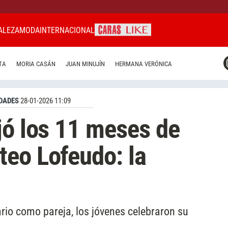
ALEZA
MODA
INTERNACIONAL
CARAS MIAMI
TA
MORIA CASÁN
JUAN MINUJÍN
HERMANA VERÓNICA
CARAS BRASIL
CARAS URUGUAY
DADES
28-01-2026 11:09
jó los 11 meses de
eo Lofeudo: la
rio como pareja, los jóvenes celebraron su