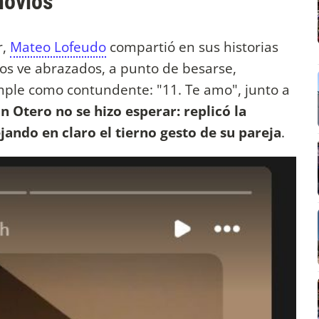
novios
r,
Mateo Lofeudo
compartió en sus historias
os ve abrazados, a punto de besarse,
le como contundente: "11. Te amo", junto a
n Otero no se hizo esperar: replicó la
jando en claro el tierno gesto de su pareja
.