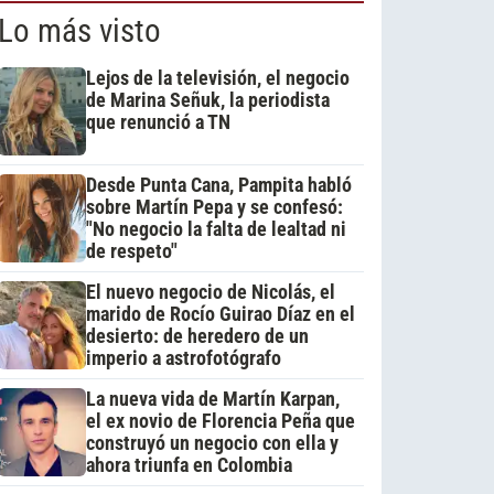
Lo más visto
Lejos de la televisión, el negocio
de Marina Señuk, la periodista
que renunció a TN
Desde Punta Cana, Pampita habló
sobre Martín Pepa y se confesó:
"No negocio la falta de lealtad ni
de respeto"
El nuevo negocio de Nicolás, el
marido de Rocío Guirao Díaz en el
desierto: de heredero de un
imperio a astrofotógrafo
La nueva vida de Martín Karpan,
el ex novio de Florencia Peña que
construyó un negocio con ella y
ahora triunfa en Colombia