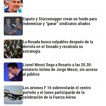
Caputo y Sturzenegger crean un fondo para
indemnizar y “ganar” sindicatos aliados
La Rosada busca culpables después de la
derrota en el Senado y recalcula su
estrategia
Lionel Messi llega a Rosario a las 20.30:
velatorio íntimo de Jorge Messi, sin acceso
al público
Los aviones F 16 sobrevolarán el centro
porteño y el lunes participarán de la
celebración de la Fuerza Aérea