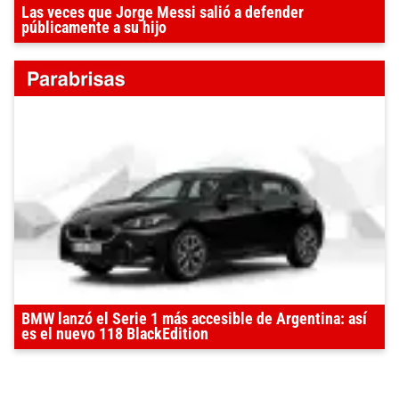
Las veces que Jorge Messi salió a defender
públicamente a su hijo
BMW lanzó el Serie 1 más accesible de Argentina: así
es el nuevo 118 BlackEdition