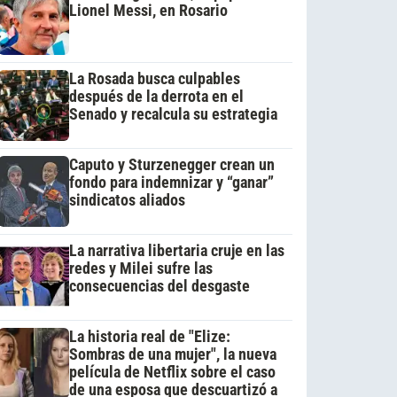
Lionel Messi, en Rosario
La Rosada busca culpables
después de la derrota en el
Senado y recalcula su estrategia
Caputo y Sturzenegger crean un
fondo para indemnizar y “ganar”
sindicatos aliados
La narrativa libertaria cruje en las
redes y Milei sufre las
consecuencias del desgaste
La historia real de "Elize:
Sombras de una mujer", la nueva
película de Netflix sobre el caso
de una esposa que descuartizó a