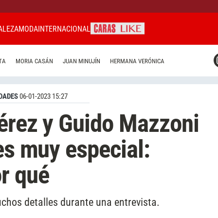
ALEZA
MODA
INTERNACIONAL
CARAS MIAMI
TA
MORIA CASÁN
JUAN MINUJÍN
HERMANA VERÓNICA
CARAS BRASIL
CARAS URUGUAY
DADES
06-01-2023 15:27
érez y Guido Mazzoni
es muy especial:
r qué
chos detalles durante una entrevista.