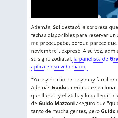
Además,
Sol
destacó la sorpresa que 
fechas disponibles para reservar un 
me preocupaba, porque parece que 
noviembre", expresó. A su vez, admit
su signo zodiacal,
la panelista de
Gr
aplica en su vida diaria.
"Yo soy de cáncer, soy muy familiera
Además
Guido
quería que sea luna l
que llueva, y el 26 hay luna llena", 
de
Guido Mazzoni
aseguró que "quie
tanto de mucha gentes, pero
Guido
s