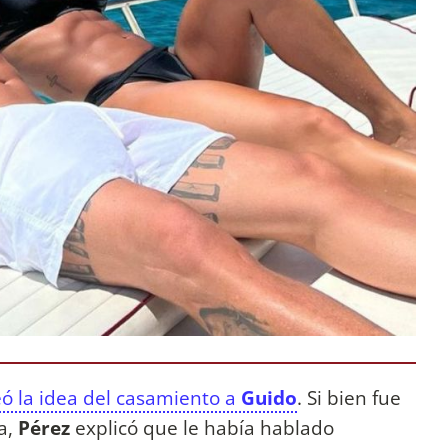
ó la idea del casamiento a
Guido
. Si bien fue
a,
Pérez
explicó que le había hablado