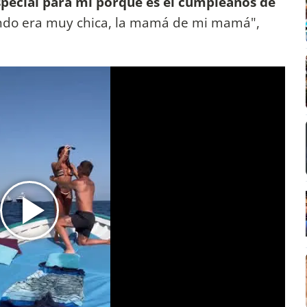
pecial para mí porque es el cumpleaños de
ando era muy chica, la mamá de mi mamá",