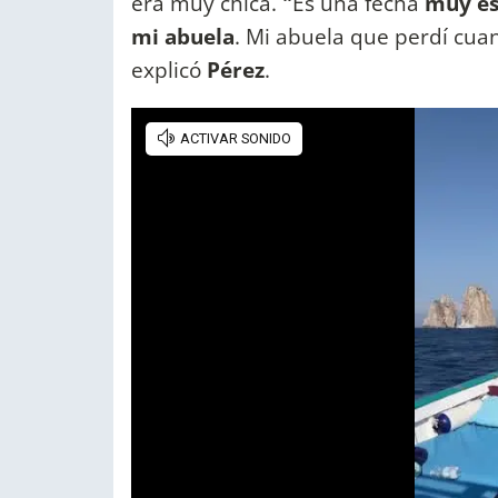
era muy chica.
"
Es una fecha
muy es
mi abuela
. Mi abuela que perdí cu
explicó
Pérez
.