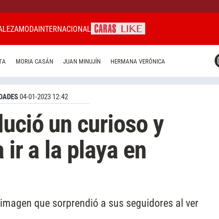
ALEZA
MODA
INTERNACIONAL
CARAS MIAMI
TA
MORIA CASÁN
JUAN MINUJÍN
HERMANA VERÓNICA
CARAS BRASIL
CARAS URUGUAY
DADES
04-01-2023 12:42
lució un curioso y
 ir a la playa en
 imagen que sorprendió a sus seguidores al ver