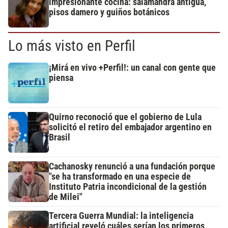
impresionante cocina: salamandra antigua,
pisos damero y guiños botánicos
Lo más visto en Perfil
¡Mirá en vivo +Perfil!: un canal con gente que
piensa
Quirno reconoció que el gobierno de Lula
solicitó el retiro del embajador argentino en
Brasil
Cachanosky renunció a una fundación porque
"se ha transformado en una especie de
Instituto Patria incondicional de la gestión
de Milei"
Tercera Guerra Mundial: la inteligencia
artificial reveló cuáles serían los primeros