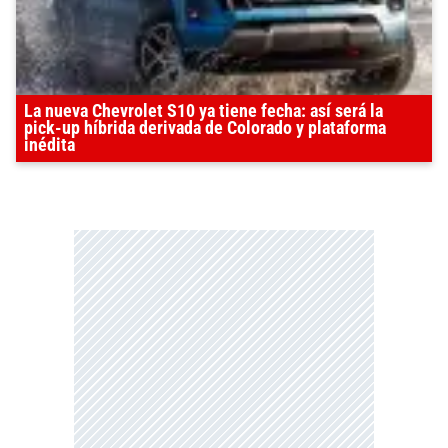
La nueva Chevrolet S10 ya tiene fecha: así será la
pick-up híbrida derivada de Colorado y plataforma
inédita