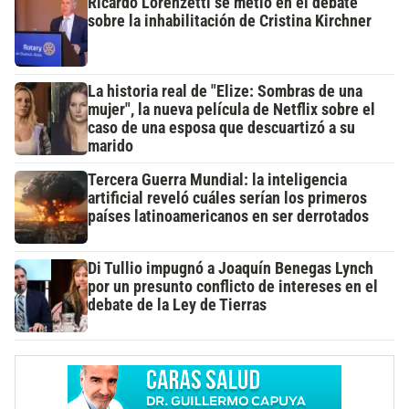
Ricardo Lorenzetti se metió en el debate
sobre la inhabilitación de Cristina Kirchner
La historia real de "Elize: Sombras de una
mujer", la nueva película de Netflix sobre el
caso de una esposa que descuartizó a su
marido
Tercera Guerra Mundial: la inteligencia
artificial reveló cuáles serían los primeros
países latinoamericanos en ser derrotados
Di Tullio impugnó a Joaquín Benegas Lynch
por un presunto conflicto de intereses en el
debate de la Ley de Tierras