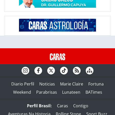
Diario Perfil
Noticias
Marie Claire
Fortuna
Weekend
Parabrisas
Lunateen
BATimes
Perfil Brasil:
Caras
Contigo
Aventuras Na Historia
Rolling Stone
Sport Buzz