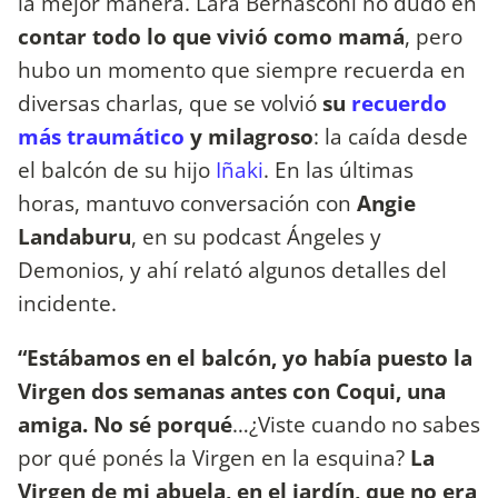
la mejor manera. Lara Bernasconi no dudó en
contar todo lo que vivió como mamá
, pero
hubo un momento que siempre recuerda en
diversas charlas, que se volvió
su
recuerdo
más traumático
y milagroso
: la caída desde
el balcón de su hijo
Iñaki
. En las últimas
horas, mantuvo conversación con
Angie
Landaburu
, en su podcast Ángeles y
Demonios, y ahí relató algunos detalles del
incidente.
“Estábamos en el balcón, yo había puesto la
Virgen dos semanas antes con Coqui, una
amiga. No sé porqué
…¿Viste cuando no sabes
por qué ponés la Virgen en la esquina?
La
Virgen de mi abuela, en el jardín, que no era