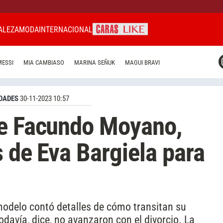
ALEZA
MODA
INTERNACIONAL
CARAS MIAMI
MESSI
MIA CAMBIASO
MARINA SEÑUK
MAGUI BRAVI
CARAS BRASIL
CARAS URUGUAY
DADES
30-11-2023 10:57
de Facundo Moyano,
s de Eva Bargiela para
 modelo contó detalles de cómo transitan su
Todavía, dice, no avanzaron con el divorcio. La