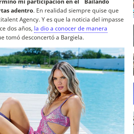
rminó mi participación en el ¨Bailando¨
rtas adentro
. En realidad siempre quise que
italent Agency. Y es que la noticia del impasse
ace dos años,
la dio a conocer de manera
que tomó desconcertó a Bargiela.