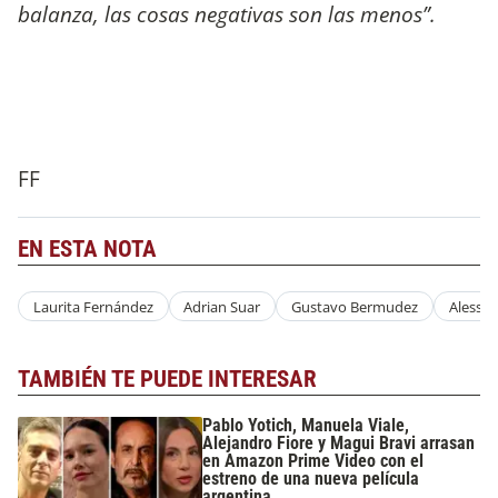
balanza, las cosas negativas son las menos”.
FF
EN ESTA NOTA
Laurita Fernández
Adrian Suar
Gustavo Bermudez
Alessa
TAMBIÉN TE PUEDE INTERESAR
Pablo Yotich, Manuela Viale,
Alejandro Fiore y Magui Bravi arrasan
en Amazon Prime Video con el
estreno de una nueva película
argentina