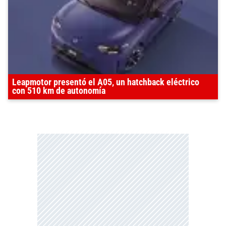
Leapmotor presentó el A05, un hatchback eléctrico
con 510 km de autonomía