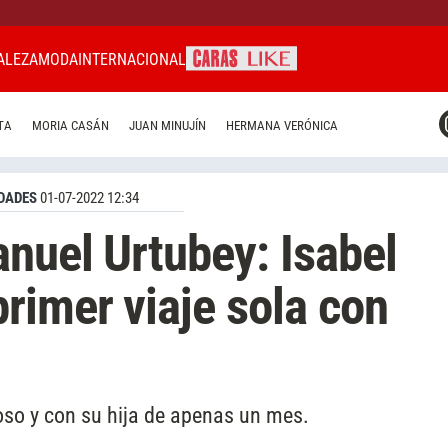
ALEZA
MODA
INTERNACIONAL
CARAS MIAMI
TA
MORIA CASÁN
JUAN MINUJÍN
HERMANA VERÓNICA
CARAS BRASIL
CARAS URUGUAY
DADES
01-07-2022 12:34
nuel Urtubey: Isabel
rimer viaje sola con
poso y con su hija de apenas un mes.