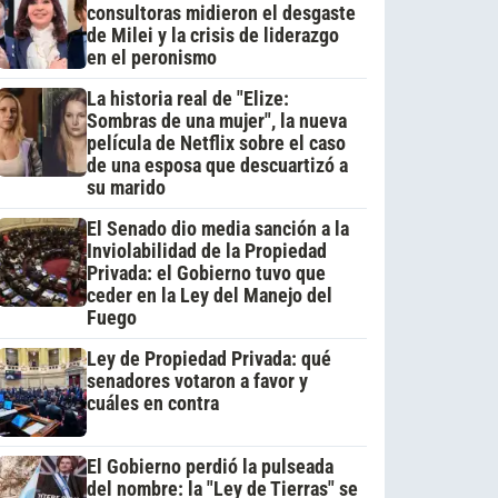
consultoras midieron el desgaste
de Milei y la crisis de liderazgo
en el peronismo
La historia real de "Elize:
Sombras de una mujer", la nueva
película de Netflix sobre el caso
de una esposa que descuartizó a
su marido
El Senado dio media sanción a la
Inviolabilidad de la Propiedad
Privada: el Gobierno tuvo que
ceder en la Ley del Manejo del
Fuego
Ley de Propiedad Privada: qué
senadores votaron a favor y
cuáles en contra
El Gobierno perdió la pulseada
del nombre: la "Ley de Tierras" se