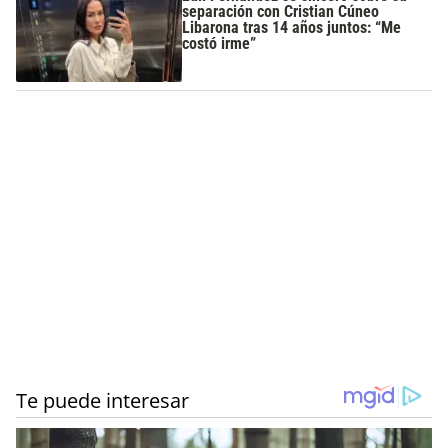
separación con Cristian Cúneo
Libarona tras 14 años juntos: “Me
costó irme”