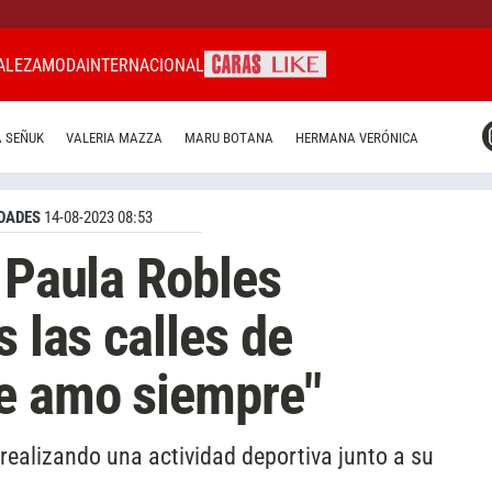
ALEZA
MODA
INTERNACIONAL
CARAS MIAMI
 SEÑUK
VALERIA MAZZA
MARU BOTANA
HERMANA VERÓNICA
CARAS BRASIL
CARAS URUGUAY
DADES
14-08-2023 08:53
y Paula Robles
s las calles de
Te amo siempre"
realizando una actividad deportiva junto a su