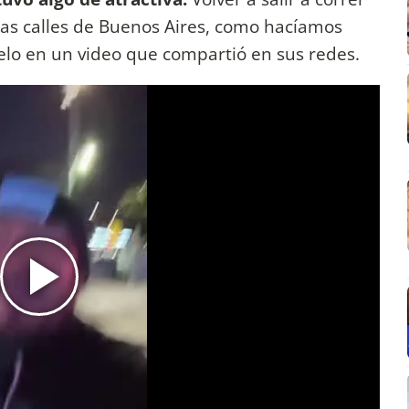
las calles de Buenos Aires, como hacíamos
lo en un video que compartió en sus redes.