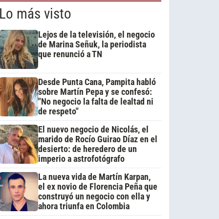
Lo más visto
Lejos de la televisión, el negocio
de Marina Señuk, la periodista
que renunció a TN
Desde Punta Cana, Pampita habló
sobre Martín Pepa y se confesó:
"No negocio la falta de lealtad ni
de respeto"
El nuevo negocio de Nicolás, el
marido de Rocío Guirao Díaz en el
desierto: de heredero de un
imperio a astrofotógrafo
La nueva vida de Martín Karpan,
el ex novio de Florencia Peña que
construyó un negocio con ella y
ahora triunfa en Colombia