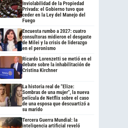
Inviolabilidad de la Propiedad
Privada: el Gobierno tuvo que
ceder en la Ley del Manejo del
Fuego
Encuesta rumbo a 2027: cuatro
consultoras midieron el desgaste
de Milei y la crisis de liderazgo
en el peronismo
Ricardo Lorenzetti se metió en el
debate sobre la inhabilitación de
Cristina Kirchner
La historia real de "Elize:
Sombras de una mujer", la nueva
película de Netflix sobre el caso
de una esposa que descuartizó a
su marido
Tercera Guerra Mundial: la
inteligencia artificial reveló