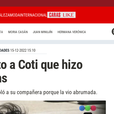
ALEZA
MODA
INTERNACIONAL
CARAS MIAMI
TA
MORIA CASÁN
JUAN MINUJÍN
HERMANA VERÓNICA
CARAS BRASIL
CARAS URUGUAY
DADES
15-12-2022 15:10
o a Coti que hizo
ns
oló a su compañera porque la vio abrumada.