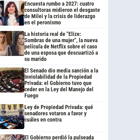
Encuesta rumbo a 2027: cuatro
consultoras midieron el desgaste
de Milei y la crisis de liderazgo
en el peronismo
La historia real de "Elize:
Sombras de una mujer", la nueva
película de Netflix sobre el caso
de una esposa que descuartizó a
su marido
El Senado dio media sanción a la
Inviolabilidad de la Propiedad
Privada: el Gobierno tuvo que
ceder en la Ley del Manejo del
Fuego
Ley de Propiedad Privada: qué
senadores votaron a favor y
cuáles en contra
El Gobierno perdió la pulseada