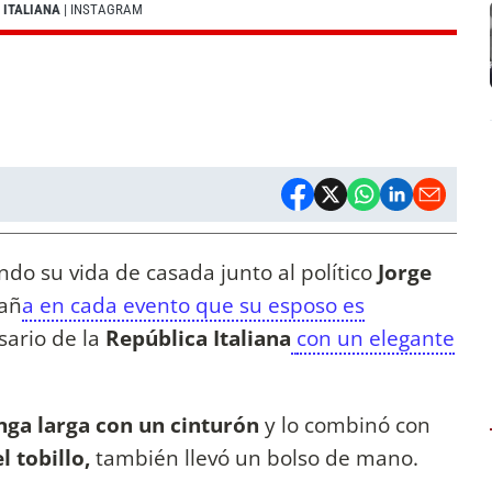
 ITALIANA
| INSTAGRAM
ndo su vida de casada junto al político
Jorge
pañ
a en cada evento que su esposo es
rsario de la
República Italiana
con un elegante
ga larga con un cinturón
y lo combinó con
 tobillo,
también llevó un bolso de mano.