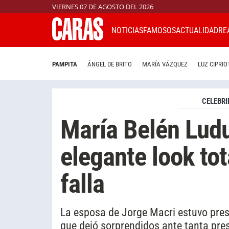
VIERNES 07 DE AGOSTO DEL 2026
NOTICIAS
FAMOSOS
ACTUALIDAD
RE
PAMPITA
ÁNGEL DE BRITO
MARÍA VÁZQUEZ
LUZ CIPRIO
CELEBRI
María Belén Lud
elegante look to
falla
La esposa de Jorge Macri estuvo prese
que dejó sorprendidos ante tanta pre