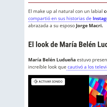
El make up al natural con un labial
c
compartió en sus historias de
Insta
abrazada a su esposo
Jorge Macri.
El look de María Belén Lu
María Belén Ludueña
estuvo prese
increíble look que
cautivó a los telev