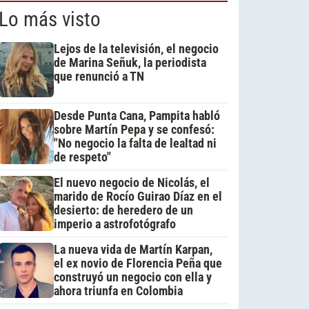
Lo más visto
Lejos de la televisión, el negocio
de Marina Señuk, la periodista
que renunció a TN
Desde Punta Cana, Pampita habló
sobre Martín Pepa y se confesó:
"No negocio la falta de lealtad ni
de respeto"
El nuevo negocio de Nicolás, el
marido de Rocío Guirao Díaz en el
desierto: de heredero de un
imperio a astrofotógrafo
La nueva vida de Martín Karpan,
el ex novio de Florencia Peña que
construyó un negocio con ella y
ahora triunfa en Colombia