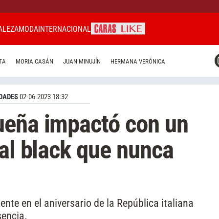
ALEZA
MODA
INTERNACIONAL
CARAS MIAMI
TA
MORIA CASÁN
JUAN MINUJÍN
HERMANA VERÓNICA
CARAS BRASIL
CARAS URUGUAY
DADES
02-06-2023 18:32
ueña impactó con un
tal black que nunca
nte en el aniversario de la República italiana
sencia.