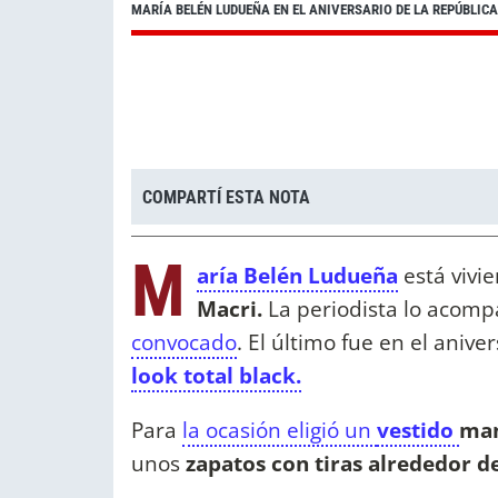
MARÍA BELÉN LUDUEÑA EN EL ANIVERSARIO DE LA REPÚBLICA
COMPARTÍ ESTA NOTA
M
aría Belén Ludueña
está vivie
Macri.
La periodista lo acom
convocado
. El último fue en el anive
look total black.
Para
la ocasión eligió un
vestido
man
unos
zapatos con tiras alrededor del