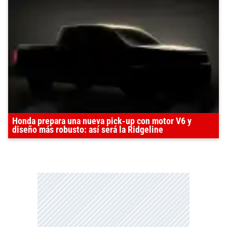
Honda prepara una nueva pick-up con motor V6 y
diseño más robusto: así será la Ridgeline