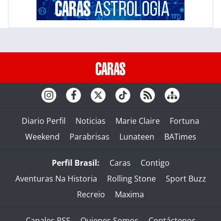
Diario Perfil
Noticias
Marie Claire
Fortuna
Weekend
Parabrisas
Lunateen
BATimes
Perfil Brasil:
Caras
Contigo
Aventuras Na Historia
Rolling Stone
Sport Buzz
Recreio
Maxima
Canales RSS
Quienes Somos
Contáctenos