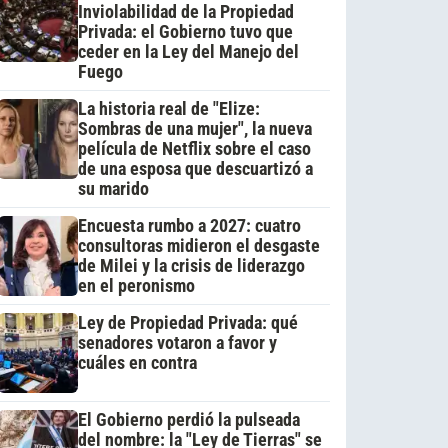
Inviolabilidad de la Propiedad
Privada: el Gobierno tuvo que
ceder en la Ley del Manejo del
Fuego
La historia real de "Elize:
Sombras de una mujer", la nueva
película de Netflix sobre el caso
de una esposa que descuartizó a
su marido
Encuesta rumbo a 2027: cuatro
consultoras midieron el desgaste
de Milei y la crisis de liderazgo
en el peronismo
Ley de Propiedad Privada: qué
senadores votaron a favor y
cuáles en contra
El Gobierno perdió la pulseada
del nombre: la "Ley de Tierras" se