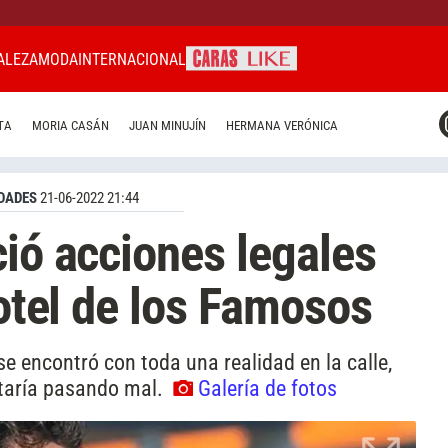
ALEZA
MODA
INTERNACIONAL
CARAS MIAMI
TA
MORIA CASÁN
JUAN MINUJÍN
HERMANA VERÓNICA
CARAS BRASIL
CARAS URUGUAY
DADES
21-06-2022 21:44
ció acciones legales
Hotel de los Famosos
, se encontró con toda una realidad en la calle,
staría pasando mal.
Galería de fotos