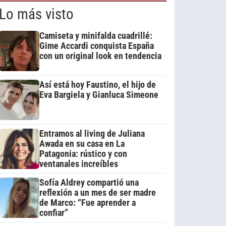
Lo más visto
Camiseta y minifalda cuadrillé:
Gime Accardi conquista España
con un original look en tendencia
Así está hoy Faustino, el hijo de
Eva Bargiela y Gianluca Simeone
Entramos al living de Juliana
Awada en su casa en La
Patagonia: rústico y con
ventanales increíbles
Sofía Aldrey compartió una
reflexión a un mes de ser madre
de Marco: “Fue aprender a
confiar”