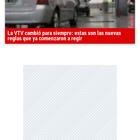
La VTV cambió para siempre: estas son las nuevas
reglas que ya comenzaron a regir