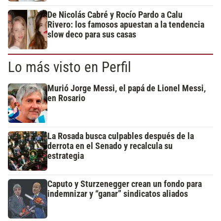
De Nicolás Cabré y Rocío Pardo a Calu
Rivero: los famosos apuestan a la tendencia
slow deco para sus casas
Lo más visto en Perfil
Murió Jorge Messi, el papá de Lionel Messi,
en Rosario
La Rosada busca culpables después de la
derrota en el Senado y recalcula su
estrategia
Caputo y Sturzenegger crean un fondo para
indemnizar y “ganar” sindicatos aliados