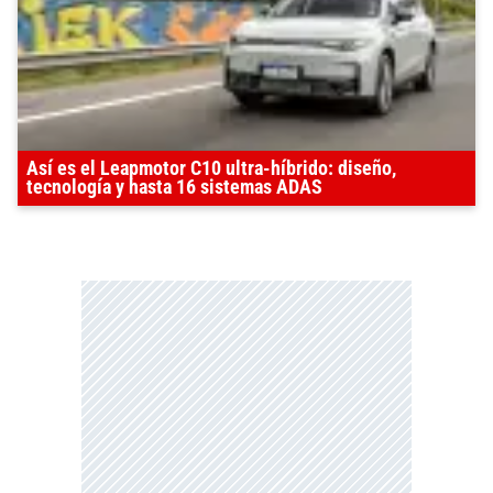
Así es el Leapmotor C10 ultra-híbrido: diseño,
tecnología y hasta 16 sistemas ADAS