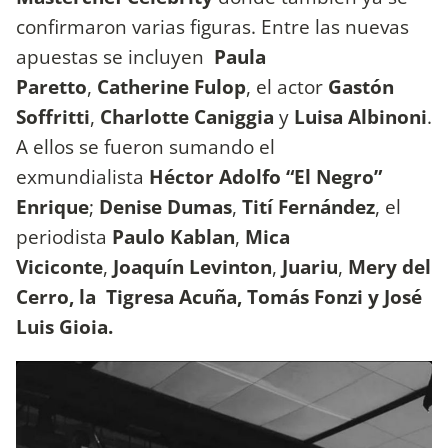
confirmaron varias figuras. Entre las nuevas
apuestas se incluyen
Paula
Paretto
,
Catherine Fulop
, el actor
Gastón
Soffritti
,
Charlotte Caniggia
y
Luisa Albinoni
.
A ellos se fueron sumando el
exmundialista
Héctor Adolfo “El Negro”
Enrique
;
Denise Dumas
,
Tití Fernández
, el
periodista
Paulo Kablan
,
Mica
Viciconte
,
Joaquín Levinton
,
Juariu
,
Mery del
Cerro, la
Tigresa Acuña, Tomás Fonzi y José
Luis Gioia.