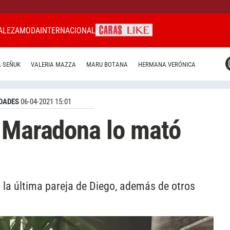
ALEZA
MODA
INTERNACIONAL
CARAS MIAMI
 SEÑUK
VALERIA MAZZA
MARU BOTANA
HERMANA VERÓNICA
CARAS BRASIL
CARAS URUGUAY
DADES
06-04-2021 15:01
A Maradona lo mató
la última pareja de Diego, además de otros