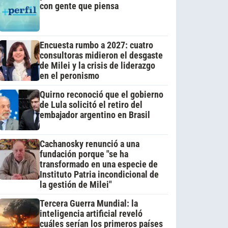
con gente que piensa
Encuesta rumbo a 2027: cuatro
consultoras midieron el desgaste
de Milei y la crisis de liderazgo
en el peronismo
Quirno reconoció que el gobierno
de Lula solicitó el retiro del
embajador argentino en Brasil
Cachanosky renunció a una
fundación porque "se ha
transformado en una especie de
Instituto Patria incondicional de
la gestión de Milei"
Tercera Guerra Mundial: la
inteligencia artificial reveló
cuáles serían los primeros países