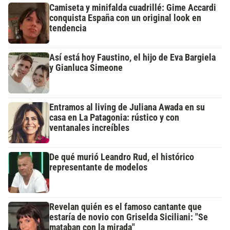
Camiseta y minifalda cuadrillé: Gime Accardi
conquista España con un original look en
tendencia
Así está hoy Faustino, el hijo de Eva Bargiela
y Gianluca Simeone
Entramos al living de Juliana Awada en su
casa en La Patagonia: rústico y con
ventanales increíbles
De qué murió Leandro Rud, el histórico
representante de modelos
Revelan quién es el famoso cantante que
estaría de novio con Griselda Siciliani: "Se
mataban con la mirada"