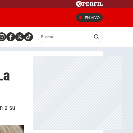
EN VIVO
La
n a su