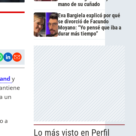
mano de su cuñado
Eva Bargiela explicó por qué
se divorció de Facundo
Moyano: “Yo pensé que iba a
durar más tiempo”
rand
y
mantiene
 a un
lo a
Lo más visto en Perfil