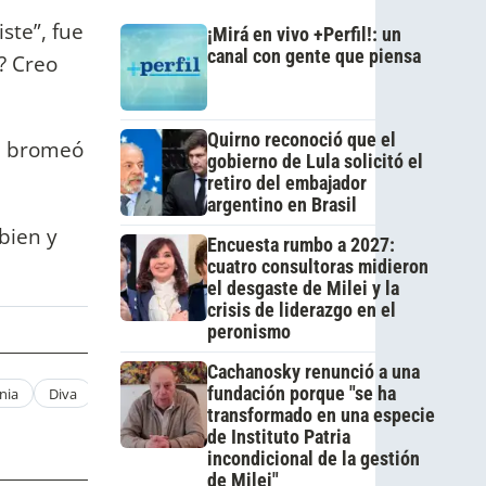
ste”, fue
¡Mirá en vivo +Perfil!: un
canal con gente que piensa
o? Creo
Quirno reconoció que el
”, bromeó
gobierno de Lula solicitó el
retiro del embajador
argentino en Brasil
bien y
Encuesta rumbo a 2027:
cuatro consultoras midieron
el desgaste de Milei y la
crisis de liderazgo en el
peronismo
Cachanosky renunció a una
fundación porque "se ha
nia
Diva
Almuerzo
transformado en una especie
de Instituto Patria
incondicional de la gestión
de Milei"