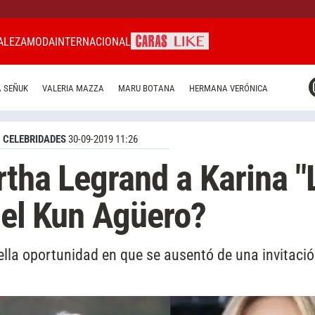
ALEZA
MODA
INTERNACIONAL
CARAS MIAMI
 SEÑUK
VALERIA MAZZA
MARU BOTANA
HERMANA VERÓNICA
CARAS BRASIL
CARAS URUGUAY
CELEBRIDADES
30-09-2019 11:26
rtha Legrand a Karina "
r el Kun Agüero?
uella oportunidad en que se ausentó de una invitació